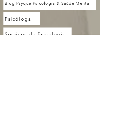
Blog Psyque Psicologia & Saúde Mental
Psicóloga
Serviços de Psicologia
Consultório
Perguntas Frequentes
Transparência
Políticas de Privacidade e Termos de Uso
Categorias
Psicologia & Cinema