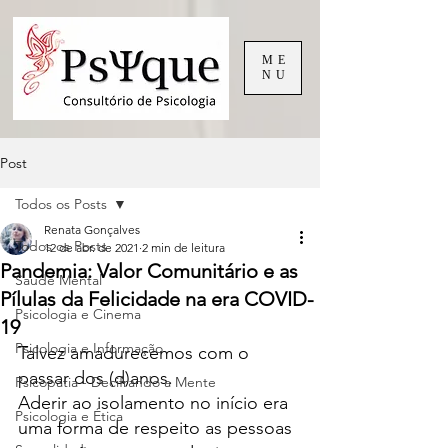
ME
NU
Post
Todos os Posts
Renata Gonçalves
Todos os Posts
12 de abr. de 2021
2 min de leitura
Pandemia: Valor Comunitário e as
Saude Mental
Pílulas da Felicidade na era COVID-
Psicologia e Cinema
19
Psicologia e Informação
Talvez amadurecemos com o 
passar dos (d)anos.
Psicopatia - Decifrando a Mente
Aderir ao isolamento no início era 
Psicologia e Ética
uma forma de respeito as pessoas 