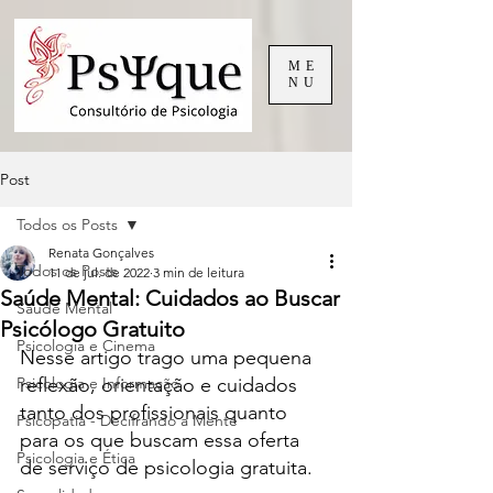
ME
NU
Post
Todos os Posts
Renata Gonçalves
Todos os Posts
11 de jul. de 2022
3 min de leitura
Saúde Mental: Cuidados ao Buscar
Saude Mental
Psicólogo Gratuito
Psicologia e Cinema
Nesse artigo trago uma pequena 
Psicologia e Informação
reflexão, orientação e cuidados 
tanto dos profissionais quanto 
Psicopatia - Decifrando a Mente
para os que buscam essa oferta 
Psicologia e Ética
de serviço de psicologia gratuita.