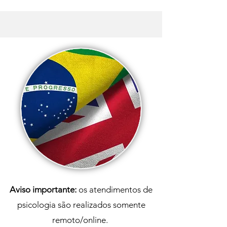
Profissional da Psicologia
fazer?
Aviso importante:
os atendimentos de
psicologia são realizados
somente
remoto/online.