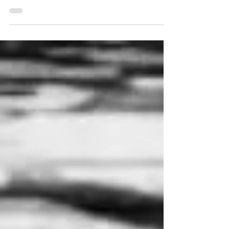
pessoa e a família como uma fase de
profunda angustia.