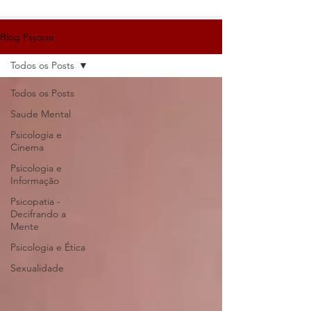
Blog Psyque
Todos os Posts
Todos os Posts
Saude Mental
Psicologia e
Cinema
Psicologia e
Informação
Psicopatia -
Decifrando a
Mente
Psicologia e Ética
Sexualidade