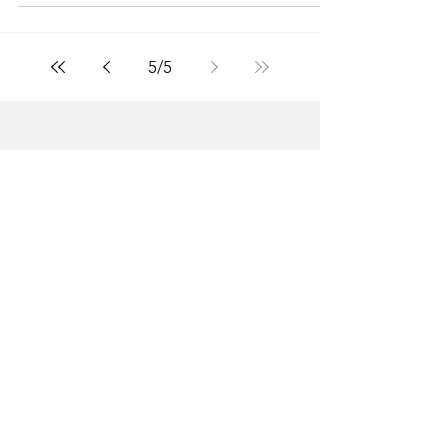
Por que fazer? A principal condição para
buscar um psicólogo é perceber que algo
lhe angustia.
5
/
5